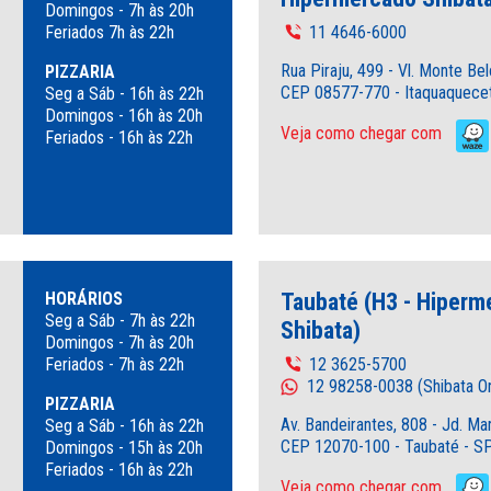
Domingos - 7h às 20h
Feriados 7h às 22h
11 4646-6000
Rua Piraju, 499 - Vl. Monte Bel
PIZZARIA
CEP 08577-770 - Itaquaquece
Seg a Sáb - 16h às 22h
Domingos - 16h às 20h
Veja como chegar com
Feriados - 16h às 22h
HORÁRIOS
Taubaté (H3 - Hiperm
Seg a Sáb - 7h às 22h
Shibata)
Domingos - 7h às 20h
Feriados - 7h às 22h
12 3625-5700
12 98258-0038 (Shibata On
PIZZARIA
Av. Bandeirantes, 808 - Jd. Ma
Seg a Sáb - 16h às 22h
CEP 12070-100 - Taubaté - S
Domingos - 15h às 20h
Feriados - 16h às 22h
Veja como chegar com